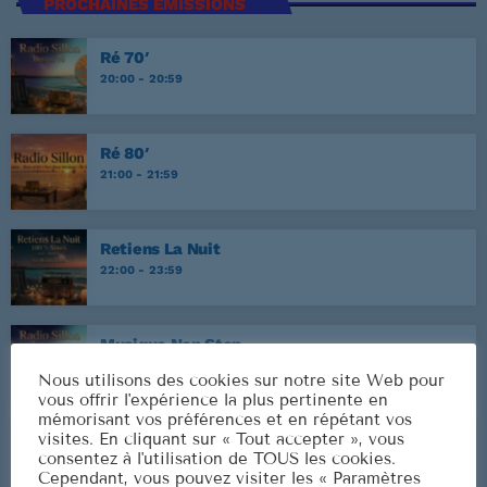
PROCHAINES ÉMISSIONS
Ré 70′
20:00 - 20:59
Ré 80′
21:00 - 21:59
Retiens La Nuit
22:00 - 23:59
Musique Non Stop
00:00 - 19:59
Nous utilisons des cookies sur notre site Web pour
vous offrir l'expérience la plus pertinente en
mémorisant vos préférences et en répétant vos
visites. En cliquant sur « Tout accepter », vous
Ré 70′
consentez à l'utilisation de TOUS les cookies.
20:00 - 20:59
Cependant, vous pouvez visiter les « Paramètres