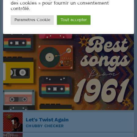
des cookies » pour fournir un consentement
contrôlé.
Paramètres Cookie
Tout accepter
CLASSEMENT
Let's Twist Again
1
CHUBBY CHECKER