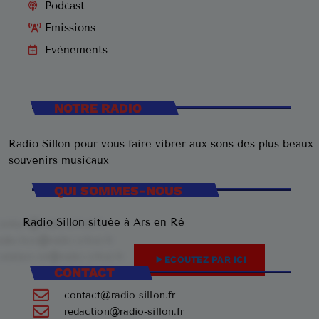
Podcast
Emissions
Evènements
NOTRE RADIO
Radio Sillon pour vous faire vibrer aux sons des plus beaux
souvenirs musicaux
QUI SOMMES-NOUS
Radio Sillon située à Ars en Ré
play_arrow
ECOUTEZ PAR ICI
CONTACT
contact@radio-sillon.fr
redaction@radio-sillon.fr