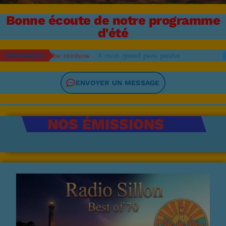
NOUS REJOINDRE
Bonne écoute de notre programme
BD
d'été
EVENEMENTS
inbow
MESSAGES
A mon grand père pasha
RACHEL
GROS 
PUBLICITÉ
ENVOYER UN MESSAGE
SOUTIEN
NOS ÉMISSIONS
EMISSION EN COURS
MUSIQUE NON STOP