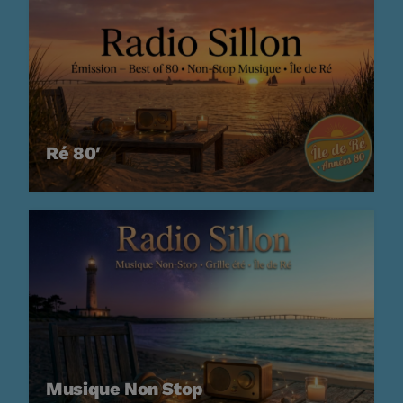
Ré 80′
21:00 - 21:59
Retiens La Nuit
22:00 - 23:59
Ré 80′
CLASSEMENT
US Top 1961
Let's Twist Again
1
CHUBBY CHECKER
Stand By Me
2
BEN E. KING
Musique Non Stop
Surrender