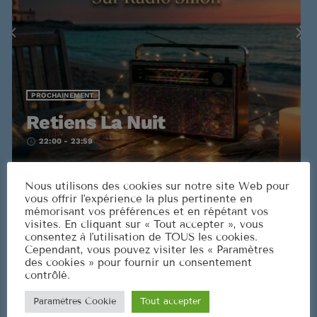
PROCHAINEMENT
Nous utilisons des cookies sur notre site Web pour
vous offrir l'expérience la plus pertinente en
mémorisant vos préférences et en répétant vos
visites. En cliquant sur « Tout accepter », vous
consentez à l'utilisation de TOUS les cookies.
Cependant, vous pouvez visiter les « Paramètres
des cookies » pour fournir un consentement
contrôlé.
Paramètres Cookie
Tout accepter
PODCASTS