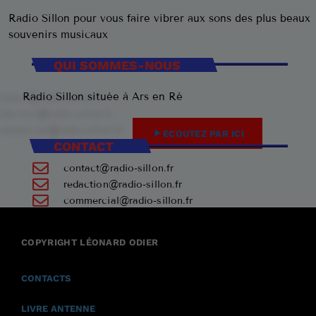
Radio Sillon pour vous faire vibrer aux sons des plus beaux
souvenirs musicaux
QUI SOMMES-NOUS
Radio Sillon située à Ars en Ré
play_arrow
ECOUTEZ PAR ICI
CONTACT
contact@radio-sillon.fr
redaction@radio-sillon.fr
commercial@radio-sillon.fr
+33 7 45 23 74 84
COPYRIGHT LÉONARD ODIER
17590 Ars en Ré
CONTACTS
LIVRE ANTENNE