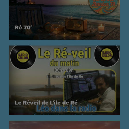
Ré 80′
21:00 - 21:59
Ré 70′
PROCHAINES ÉMISSIONS
Retiens La Nuit
22:00 - 23:59
Musique Non Stop
00:00 - 19:59
Le Réveil de L’ile de Ré
Ré 70′
20:00 - 20:59