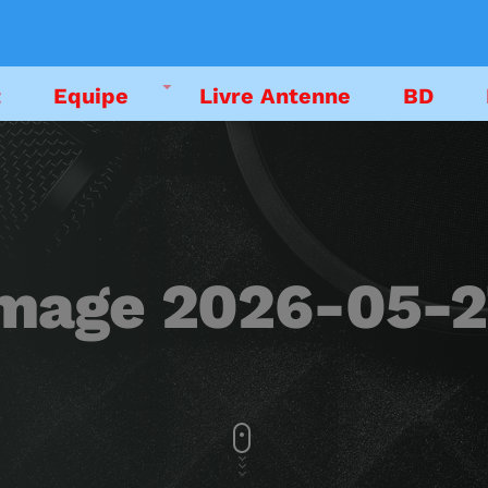
t
Equipe
Livre Antenne
BD
DEDICACES
EMISSIONS
age 2026-05-27 
LIVRE ANTENNE
PODCAST
EMISSION EN CO