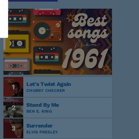
Let's Twist Again
1
CHUBBY CHECKER
Stand By Me
2
BEN E. KING
Surrender
3
ELVIS PRESLEY