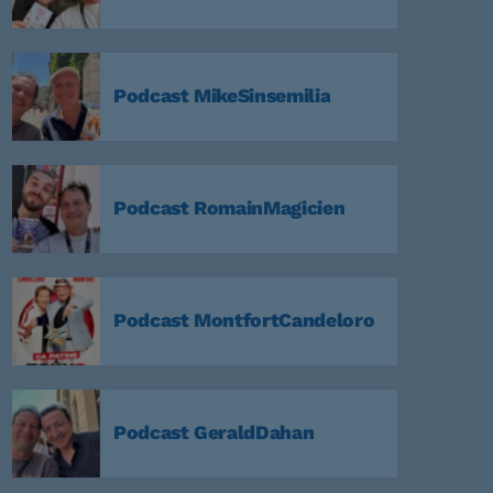
Podcast MikeSinsemilia
59
a Nuit
Podcast RomainMagicien
59
Non Stop
Podcast MontfortCandeloro
59
Podcast GeraldDahan
:59