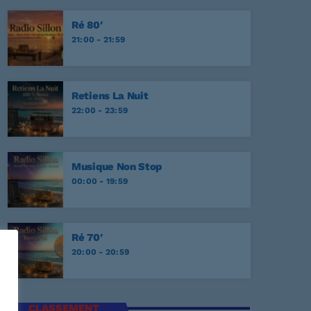
onesome Tonight?
EY
Ré 80′
21:00 - 21:59
r Never
EY
Retiens La Nuit
NATA
22:00 - 23:59
E
Musique Non Stop
00:00 - 19:59
Ré 70′
20:00 - 20:59
CLASSEMENT