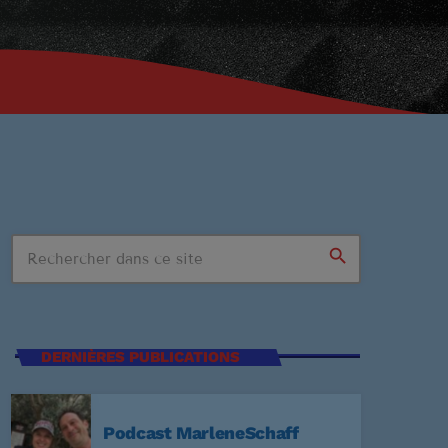
search
n Stop
DERNIÈRES PUBLICATIONS
SSIONS
Podcast MarleneSchaff
:59