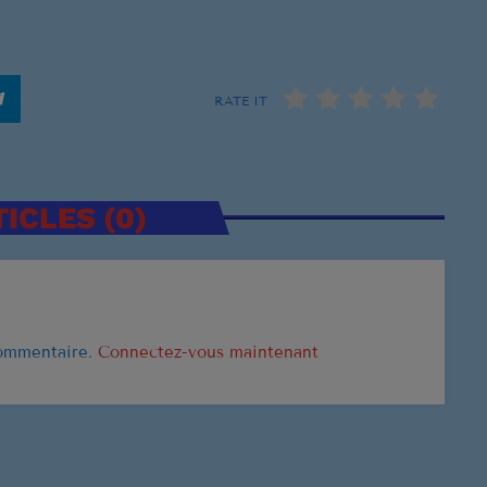
CLASSEMENT
US Top 1961
RATE IT
Let's Twis
1
CHUBBY CH
ICLES (0)
Stand By 
2
BEN E. KING
Surrender
3
ELVIS PRESL
commentaire.
Connectez-vous maintenant
LISTE COMPLÈT
US Top 1960