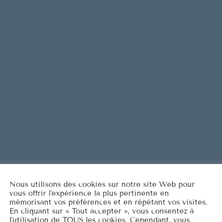
Are You L
1
ELVIS PRESL
It's Now o
2
ELVIS PRESL
Marina
3
ROCCO GRA
LISTE COMPLÈT
Nous utilisons des cookies sur notre site Web pour
vous offrir l'expérience la plus pertinente en
mémorisant vos préférences et en répétant vos visites.
En cliquant sur « Tout accepter », vous consentez à
l'utilisation de TOUS les cookies. Cependant, vous