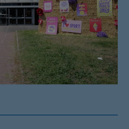
Ré 80′
21:00 - 21:
Retiens L
22:00 - 23:
Musique 
00:00 - 19:
Ré 70′
20:00 - 20