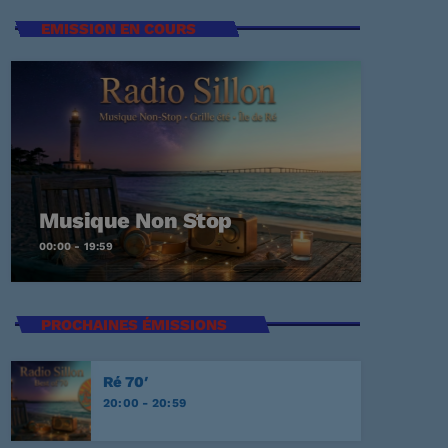
EMISSION EN COURS
t Again
ECKER
Me
Musique Non Stop
00:00 - 19:59
EY
PROCHAINES ÉMISSIONS
E
Ré 70′
20:00 - 20:59