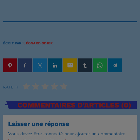
Musique Non Stop
00:00 - 19:59
ÉCRIT PAR:
LÉONARD ODIER
PROCHAINES ÉMISSIONS
Ré 70′
email
20:00 - 20:59
RATE IT
Ré 80′
21:00 - 21:59
COMMENTAIRES D’ARTICLES (0)
Retiens La Nuit
Laisser une réponse
22:00 - 23:59
Vous devez être connecté pour ajouter un commentaire.