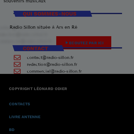
souvenirs musicaux
QUI SOMMES-NOUS
Radio Sillon située à Ars en Ré
play_arrow
ECOUTEZ PAR ICI
CONTACT
contact@radio-sillon.fr
redaction@radio-sillon.fr
commercial@radio-sillon.fr
+33 7 45 23 74 84
COPYRIGHT LÉONARD ODIER
17590 Ars en Ré
CONTACTS
LIVRE ANTENNE
BD