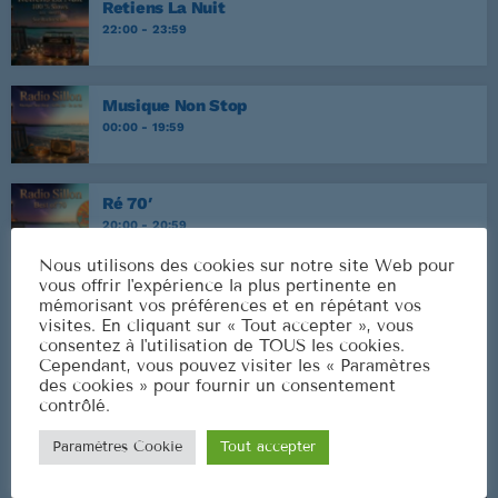
Retiens La Nuit
22:00 - 23:59
Musique Non Stop
00:00 - 19:59
Ré 70′
20:00 - 20:59
Nous utilisons des cookies sur notre site Web pour
vous offrir l'expérience la plus pertinente en
mémorisant vos préférences et en répétant vos
visites. En cliquant sur « Tout accepter », vous
CLASSEMENT
consentez à l'utilisation de TOUS les cookies.
Cependant, vous pouvez visiter les « Paramètres
des cookies » pour fournir un consentement
contrôlé.
Paramètres Cookie
Tout accepter