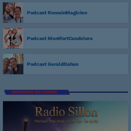
3
ELVIS PRESLEY
Podcast RomainMagicien
LISTE COMPLÈTE
US Top 1960
Podcast MontfortCandeloro
Are You Lonesome Tonight?
1
ELVIS PRESLEY
Podcast GeraldDahan
It's Now or Never
2
ELVIS PRESLEY
Marina
3
EMISSION EN COURS
ROCCO GRANATA
LISTE COMPLÈTE