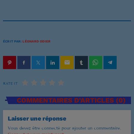
Musique Non Stop
00:00 - 19:59
ÉCRIT PAR:
LÉONARD ODIER
PROCHAINES ÉMISSIONS
Ré 70′
email
20:00 - 20:59
RATE IT
Ré 80′
21:00 - 21:59
COMMENTAIRES D’ARTICLES (0)
Retiens La Nuit
Laisser une réponse
22:00 - 23:59
Vous devez être connecté pour ajouter un commentaire.