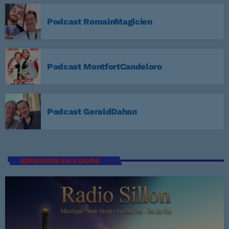
3
ELVIS PRESLEY
Podcast RomainMagicien
LISTE COMPLÈTE
US Top 1960
Podcast MontfortCandeloro
Are You Lonesome Tonight?
1
ELVIS PRESLEY
Podcast GeraldDahan
It's Now or Never
2
ELVIS PRESLEY
Marina
3
EMISSION EN COURS
ROCCO GRANATA
LISTE COMPLÈTE