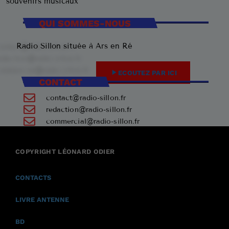
souvenirs musicaux
QUI SOMMES-NOUS
Radio Sillon située à Ars en Ré
play_arrow
ECOUTEZ PAR ICI
CONTACT
contact@radio-sillon.fr
redaction@radio-sillon.fr
commercial@radio-sillon.fr
+33 7 45 23 74 84
COPYRIGHT LÉONARD ODIER
17590 Ars en Ré
CONTACTS
LIVRE ANTENNE
BD