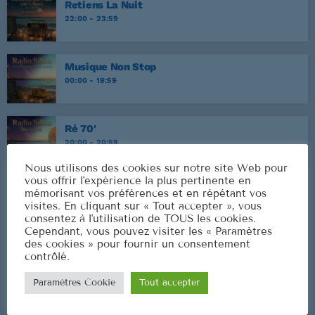
Retiens La Nuit
22:00 - 23:59
Musique Non Stop
00:00 - 19:59
Ré 70′
20:00 - 20:59
Nous utilisons des cookies sur notre site Web pour
vous offrir l'expérience la plus pertinente en
mémorisant vos préférences et en répétant vos
visites. En cliquant sur « Tout accepter », vous
CLASSEMENT
consentez à l'utilisation de TOUS les cookies.
Cependant, vous pouvez visiter les « Paramètres
des cookies » pour fournir un consentement
contrôlé.
Paramètres Cookie
Tout accepter