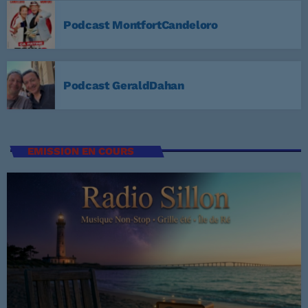
3
ELVIS PRESLEY
Podcast MontfortCandeloro
LISTE COMPLÈTE
US Top 1960
Podcast GeraldDahan
Are You Lonesome Tonight?
1
ELVIS PRESLEY
EMISSION EN COURS
It's Now or Never
2
ELVIS PRESLEY
Marina
3
ROCCO GRANATA
LISTE COMPLÈTE