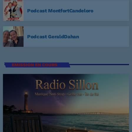
3
ELVIS PRESLEY
Podcast MontfortCandeloro
LISTE COMPLÈTE
US Top 1960
Podcast GeraldDahan
Are You Lonesome Tonight?
1
ELVIS PRESLEY
EMISSION EN COURS
It's Now or Never
2
ELVIS PRESLEY
Marina
3
ROCCO GRANATA
LISTE COMPLÈTE