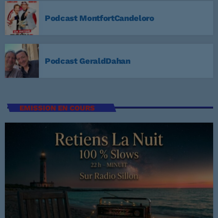
3
ELVIS PRESLEY
Podcast MontfortCandeloro
LISTE COMPLÈTE
US Top 1960
Podcast GeraldDahan
Are You Lonesome Tonight?
1
ELVIS PRESLEY
EMISSION EN COURS
It's Now or Never
2
ELVIS PRESLEY
Marina
3
ROCCO GRANATA
LISTE COMPLÈTE