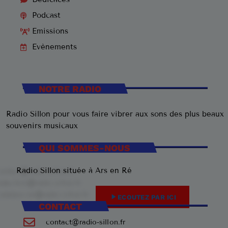
Podcast
Emissions
Evènements
NOTRE RADIO
Radio Sillon pour vous faire vibrer aux sons des plus beaux
souvenirs musicaux
QUI SOMMES-NOUS
Radio Sillon située à Ars en Ré
play_arrow
ECOUTEZ PAR ICI
CONTACT
contact@radio-sillon.fr