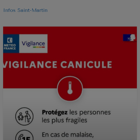
NOUS REJOINDRE
Infos Saint-Martin
BD
EVENEMENTS
PUBLICITÉ
SOUTIEN
EMISSION EN COURS