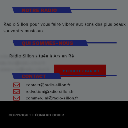
NOTRE RADIO
Radio Sillon pour vous faire vibrer aux sons des plus beaux
souvenirs musicaux
QUI SOMMES-NOUS
Radio Sillon située à Ars en Ré
play_arrow
ECOUTEZ PAR ICI
CONTACT
contact@radio-sillon.fr
redaction@radio-sillon.fr
commercial@radio-sillon.fr
+33 7 45 23 74 84
COPYRIGHT LÉONARD ODIER
17590 Ars en Ré