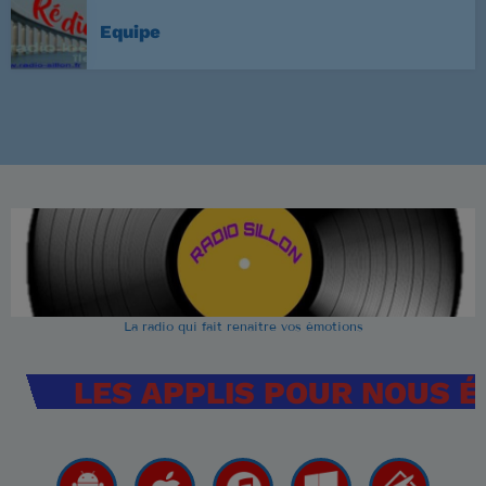
Equipe
La radio qui fait renaitre vos émotions
LES APPLIS POUR NOUS 