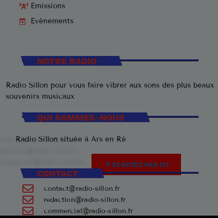
Emissions
Evènements
NOTRE RADIO
Radio Sillon pour vous faire vibrer aux sons des plus beaux
souvenirs musicaux
QUI SOMMES-NOUS
Radio Sillon située à Ars en Ré
play_arrow
ECOUTEZ PAR ICI
CONTACT
contact@radio-sillon.fr
redaction@radio-sillon.fr
commercial@radio-sillon.fr