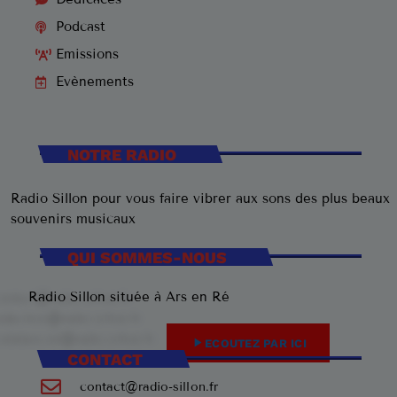
Podcast
Emissions
Evènements
NOTRE RADIO
Radio Sillon pour vous faire vibrer aux sons des plus beaux
souvenirs musicaux
QUI SOMMES-NOUS
Radio Sillon située à Ars en Ré
play_arrow
ECOUTEZ PAR ICI
CONTACT
contact@radio-sillon.fr