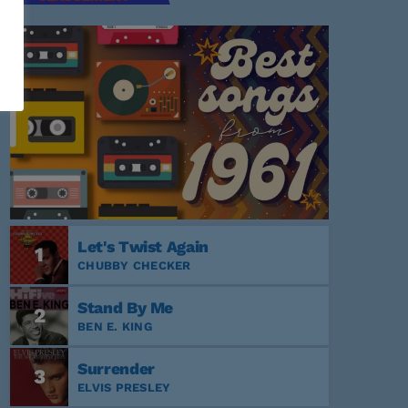
Let's Twist Again
1
CHUBBY CHECKER
Stand By Me
2
BEN E. KING
Surrender
3
ELVIS PRESLEY