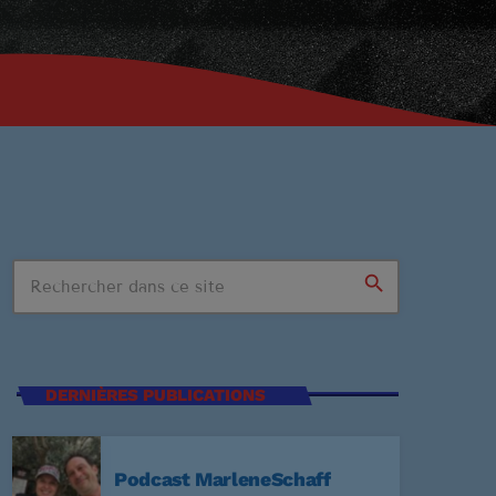
search
n Stop
DERNIÈRES PUBLICATIONS
SSIONS
Podcast MarleneSchaff
:59