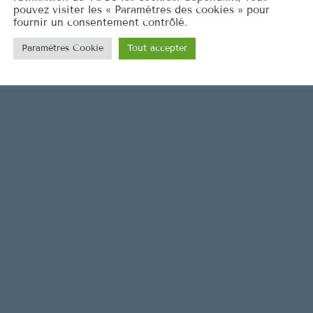
pouvez visiter les « Paramètres des cookies » pour
e
fournir un consentement contrôlé.
v
Paramètres Cookie
Tout accepter
o
l
u
m
e
.