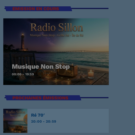
EMISSION EN COURS
t Again
ECKER
Me
Musique Non Stop
00:00 - 19:59
EY
PROCHAINES ÉMISSIONS
E
Ré 70′
20:00 - 20:59