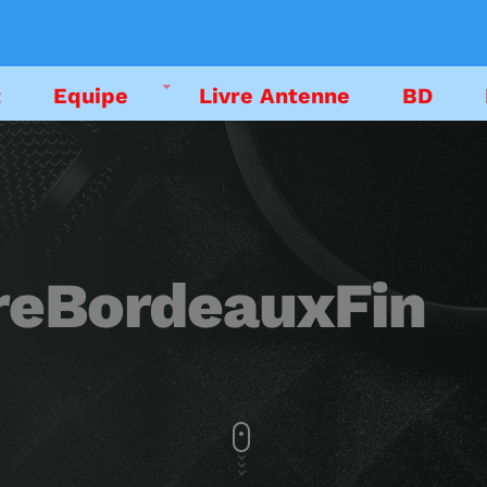
t
Equipe
Livre Antenne
BD
DEDICACES
EMISSIONS
reBordeauxFin
LIVRE ANTENNE
PODCAST
EMISSION EN CO