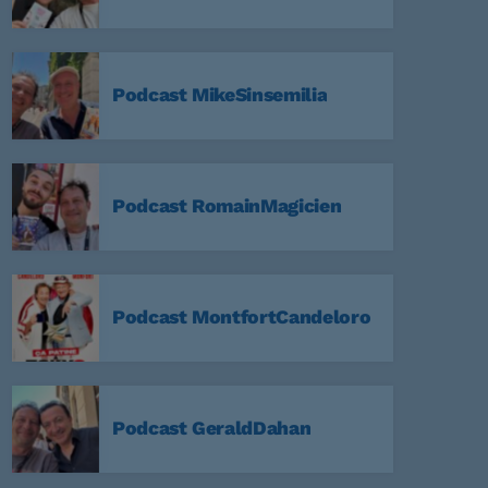
Podcast MikeSinsemilia
59
a Nuit
Podcast RomainMagicien
59
Non Stop
Podcast MontfortCandeloro
59
Podcast GeraldDahan
:59