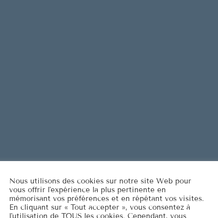
e
Are You L
1
ELVIS PRESL
n
t
It's Now o
2
e
ELVIS PRESL
r
Marina
3
o
ROCCO GRA
u
d
LISTE COMPLÈT
i
m
i
n
u
Nous utilisons des cookies sur notre site Web pour
e
vous offrir l'expérience la plus pertinente en
r
mémorisant vos préférences et en répétant vos visites.
En cliquant sur « Tout accepter », vous consentez à
l
l'utilisation de TOUS les cookies. Cependant, vous