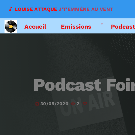
music_note
LOUISE ATTAQUE
J'T'EMMÈNE AU VENT
Accueil
Emissions
Podcas
Podcast Foi
30/05/2026
2
today