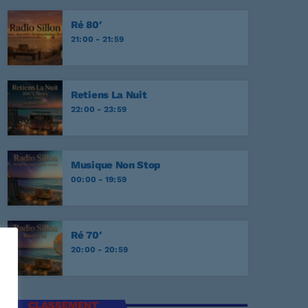
onesome Tonight?
EY
Ré 80′
21:00 - 21:59
r Never
EY
Retiens La Nuit
NATA
22:00 - 23:59
E
Musique Non Stop
00:00 - 19:59
Ré 70′
20:00 - 20:59
CLASSEMENT