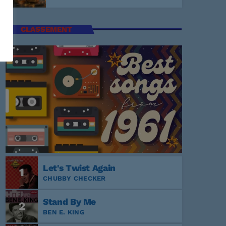
CLASSEMENT
Let's Twist Again
1
CHUBBY CHECKER
Stand By Me
2
BEN E. KING