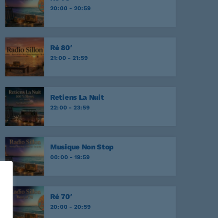
onesome Tonight?
20:00 - 20:59
EY
r Never
EY
Ré 80′
21:00 - 21:59
NATA
Retiens La Nuit
E
22:00 - 23:59
Musique Non Stop
00:00 - 19:59
Ré 70′
20:00 - 20:59