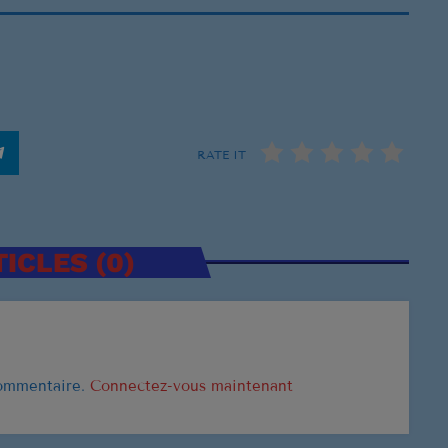
CLASSEMENT
US Top 1961
Let's Twis
1
RATE IT
CHUBBY CH
Stand By 
2
BEN E. KING
ICLES (0)
Surrender
3
ELVIS PRESL
LISTE COMPLÈT
commentaire.
Connectez-vous maintenant
US Top 1960