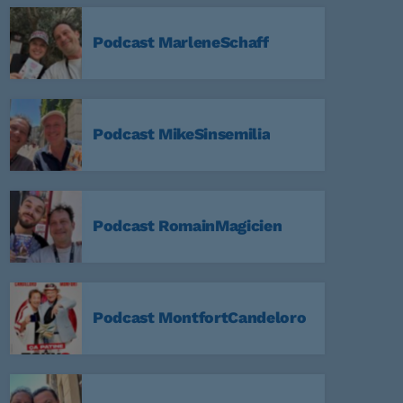
Podcast MarleneSchaff
59
Podcast MikeSinsemilia
a Nuit
59
Podcast RomainMagicien
Non Stop
59
Podcast MontfortCandeloro
:59