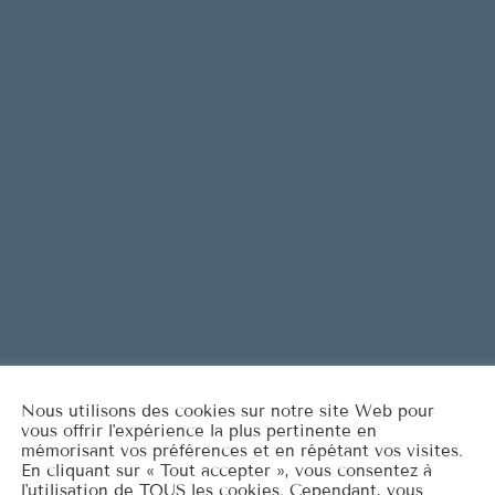
Are You L
1
ELVIS PRESL
It's Now o
2
ELVIS PRESL
Marina
3
ROCCO GRA
LISTE COMPLÈT
Nous utilisons des cookies sur notre site Web pour
vous offrir l'expérience la plus pertinente en
mémorisant vos préférences et en répétant vos visites.
En cliquant sur « Tout accepter », vous consentez à
l'utilisation de TOUS les cookies. Cependant, vous