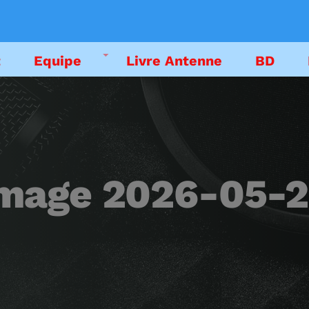
t
Equipe
Livre Antenne
BD
DEDICACES
EMISSIONS
mage 2026-05-2
LIVRE ANTENNE
PODCAST
EMISSION EN CO