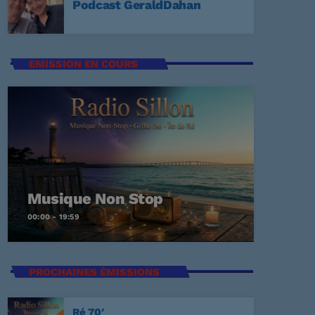
Podcast GeraldDahan
EMISSION EN COURS
t Again
ECKER
Me
Musique Non Stop
EY
00:00 - 19:59
E
PROCHAINES ÉMISSIONS
Ré 70′