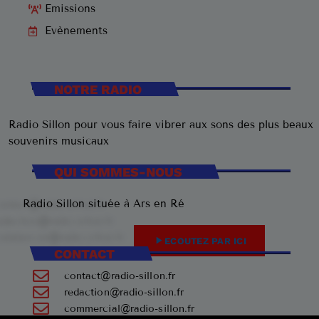
Emissions
Evènements
NOTRE RADIO
Radio Sillon pour vous faire vibrer aux sons des plus beaux
souvenirs musicaux
QUI SOMMES-NOUS
Radio Sillon située à Ars en Ré
play_arrow
ECOUTEZ PAR ICI
CONTACT
contact@radio-sillon.fr
redaction@radio-sillon.fr
commercial@radio-sillon.fr