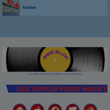
Equipe
La radio qui fait renaitre vos émotions
LES APPLIS POUR NOUS 