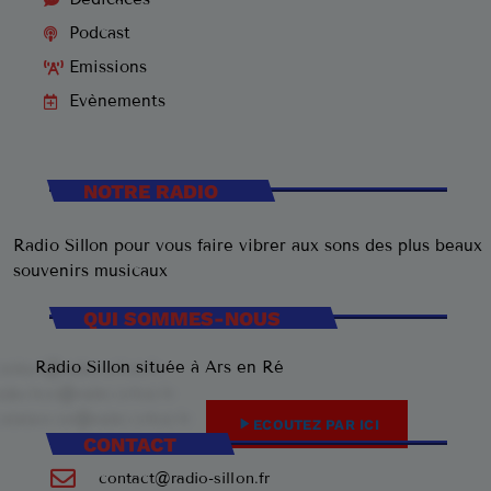
Podcast
Emissions
Evènements
NOTRE RADIO
Radio Sillon pour vous faire vibrer aux sons des plus beaux
souvenirs musicaux
QUI SOMMES-NOUS
Radio Sillon située à Ars en Ré
play_arrow
ECOUTEZ PAR ICI
CONTACT
contact@radio-sillon.fr