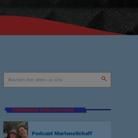
search
n Stop
DERNIÈRES PUBLICATIONS
SSIONS
Podcast MarleneSchaff
:59