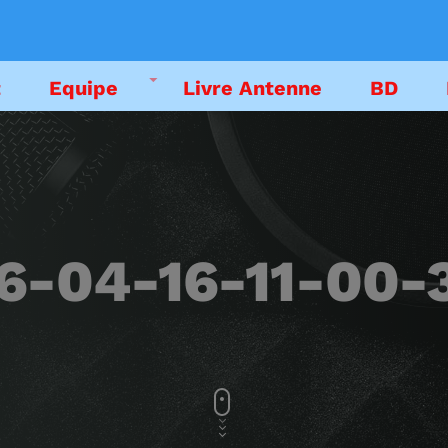
t
Equipe
Livre Antenne
BD
DEDICACES
EMISSIONS
-04-16-11-00-
LIVRE ANTENNE
PODCAST
EMISSION EN CO