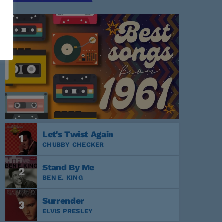
Let's Twist Again
1
CHUBBY CHECKER
Stand By Me
2
BEN E. KING
Surrender
3
ELVIS PRESLEY