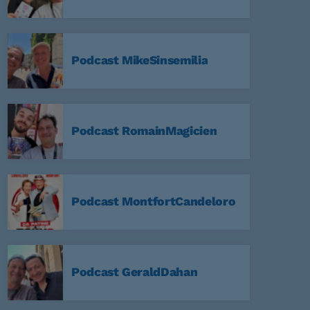
Podcast MikeSinsemilia
59
a Nuit
Podcast RomainMagicien
59
Non Stop
Podcast MontfortCandeloro
59
Podcast GeraldDahan
:59