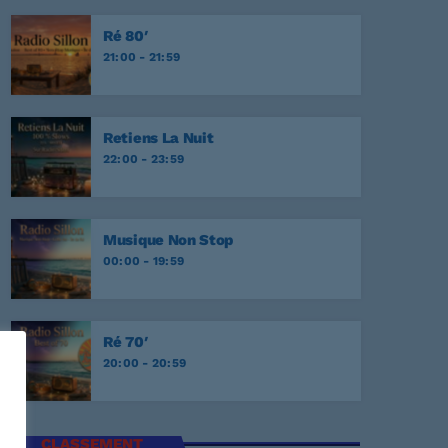
onesome Tonight?
EY
Ré 80′
21:00 - 21:59
r Never
EY
Retiens La Nuit
NATA
22:00 - 23:59
E
Musique Non Stop
00:00 - 19:59
Ré 70′
20:00 - 20:59
CLASSEMENT