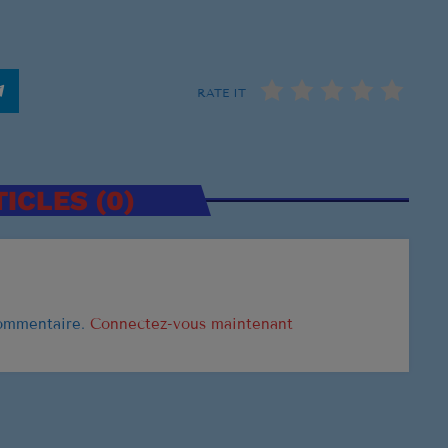
CLASSEMENT
US Top 1961
RATE IT
Let's Twis
1
CHUBBY CH
ICLES (0)
Stand By 
2
BEN E. KING
Surrender
3
ELVIS PRESL
commentaire.
Connectez-vous maintenant
LISTE COMPLÈT
US Top 1960