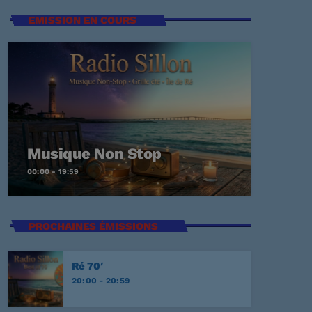
EMISSION EN COURS
t Again
ECKER
Me
Musique Non Stop
00:00 - 19:59
EY
PROCHAINES ÉMISSIONS
E
Ré 70′
20:00 - 20:59