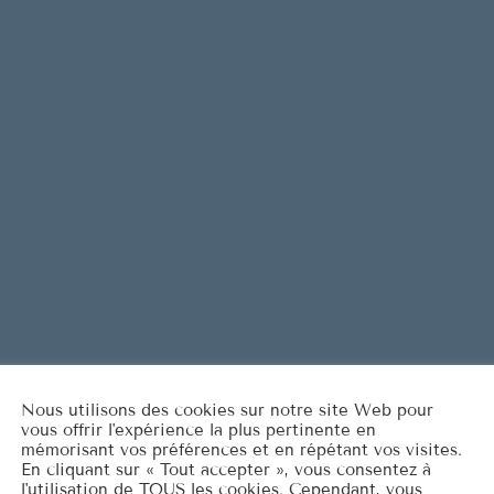
Are You L
1
ELVIS PRESL
It's Now o
2
ELVIS PRESL
Marina
3
ROCCO GRA
LISTE COMPLÈT
Nous utilisons des cookies sur notre site Web pour
vous offrir l'expérience la plus pertinente en
mémorisant vos préférences et en répétant vos visites.
En cliquant sur « Tout accepter », vous consentez à
l'utilisation de TOUS les cookies. Cependant, vous