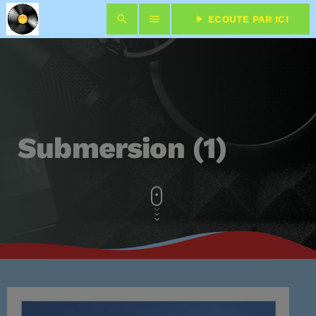
search
menu
play_arrow
ECOUTE PAR ICI
close
play_arrow
RÉDIO SILLON
Submersion (1)
ACCUEIL
EMISSIONS
keyboard_arrow_down
GRILLE ANTENNE
PODCAST
TOP 50 DES ANNÉES D’AVANT
EQUIPE
keyboard_arrow_down
EQUIPE
LIVRE ANTENNE