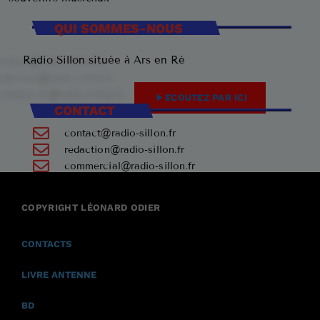
QUI SOMMES-NOUS
Radio Sillon située à Ars en Ré
play_arrow
ECOUTEZ PAR ICI
CONTACT
contact@radio-sillon.fr
redaction@radio-sillon.fr
commercial@radio-sillon.fr
+33 7 45 23 74 84
COPYRIGHT LÉONARD ODIER
17590 Ars en Ré
CONTACTS
LIVRE ANTENNE
BD