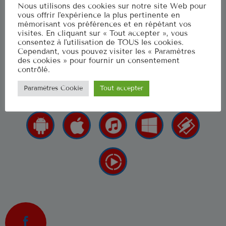
Nous utilisons des cookies sur notre site Web pour
Musique Non Stop
vous offrir l'expérience la plus pertinente en
00:00 - 19:59
mémorisant vos préférences et en répétant vos
visites. En cliquant sur « Tout accepter », vous
consentez à l'utilisation de TOUS les cookies.
La radio qui fait renaitre vos émotions
Cependant, vous pouvez visiter les « Paramètres
Ré 70′
des cookies » pour fournir un consentement
20:00 - 20:59
contrôlé.
LES APPLIS POUR NOUS 
Paramètres Cookie
Tout accepter
CLASSEMENT
US Top 1961
Let's Twist Again
1
CHUBBY CHECKER
Stand By Me
2
BEN E. KING
Surrender