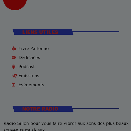
3
ELVIS PRESLEY
LISTE COMPLÈTE
LIENS UTILES
US Top 1960
Are You Lonesome Tonight?
Livre Antenne
1
ELVIS PRESLEY
Dédicaces
Podcast
It's Now or Never
2
ELVIS PRESLEY
Emissions
Evènements
Marina
3
ROCCO GRANATA
NOTRE RADIO
LISTE COMPLÈTE
Radio Sillon pour vous faire vibrer aux sons des plus beaux
souvenirs musicaux