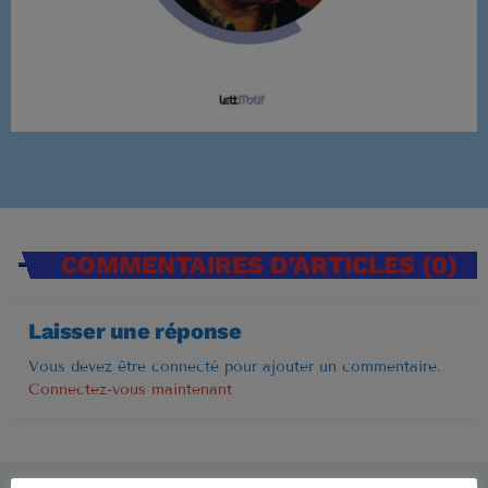
Musique Non Stop
00:00 - 19:59
PROCHAINES ÉMISSIONS
Ré 70′
20:00 - 20:59
COMMENTAIRES D’ARTICLES (0)
Ré 80′
Laisser une réponse
21:00 - 21:59
Vous devez être connecté pour ajouter un commentaire.
Connectez-vous maintenant
Retiens La Nuit
22:00 - 23:59