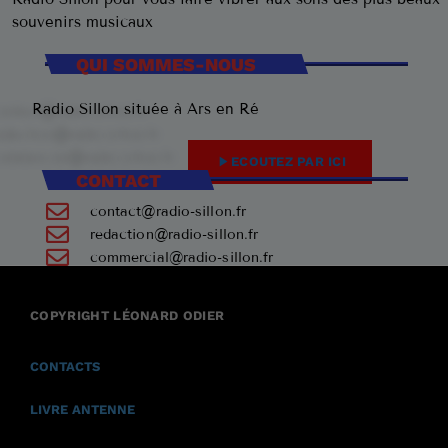
souvenirs musicaux
QUI SOMMES-NOUS
Radio Sillon située à Ars en Ré
play_arrow
ECOUTEZ PAR ICI
CONTACT
contact@radio-sillon.fr
redaction@radio-sillon.fr
commercial@radio-sillon.fr
+33 7 45 23 74 84
COPYRIGHT LÉONARD ODIER
17590 Ars en Ré
CONTACTS
LIVRE ANTENNE