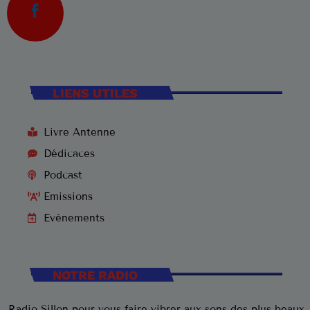
3
ELVIS PRESLEY
LISTE COMPLÈTE
US Top 1960
LIENS UTILES
Are You Lonesome Tonight?
1
ELVIS PRESLEY
Livre Antenne
Dédicaces
It's Now or Never
2
ELVIS PRESLEY
Podcast
Emissions
Marina
3
Evènements
ROCCO GRANATA
LISTE COMPLÈTE
NOTRE RADIO
Radio Sillon pour vous faire vibrer aux sons des plus beaux