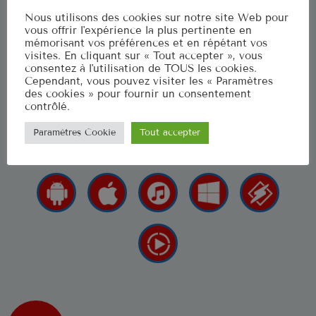
Musique Non Stop
Nous utilisons des cookies sur notre site Web pour
00:00 - 19:59
vous offrir l'expérience la plus pertinente en
mémorisant vos préférences et en répétant vos
visites. En cliquant sur « Tout accepter », vous
consentez à l'utilisation de TOUS les cookies.
Ré 70′
Cependant, vous pouvez visiter les « Paramètres
La radio qui fait renaitre vos émotions
20:00 - 20:59
des cookies » pour fournir un consentement
contrôlé.
LES APPLIS POUR NOUS 
Paramètres Cookie
Tout accepter
CLASSEMENT
US Top 1961
Let's Twist Again
1
CHUBBY CHECKER
Stand By Me
2
BEN E. KING
Surrender