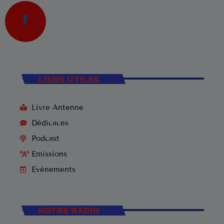
3
ELVIS PRESLEY
LISTE COMPLÈTE
US Top 1960
LIENS UTILES
Are You Lonesome Tonight?
1
ELVIS PRESLEY
Livre Antenne
It's Now or Never
2
Dédicaces
ELVIS PRESLEY
Podcast
Marina
3
Emissions
ROCCO GRANATA
Evènements
LISTE COMPLÈTE
NOTRE RADIO