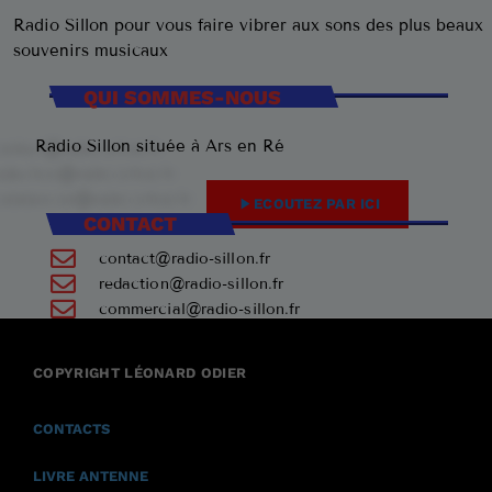
Radio Sillon pour vous faire vibrer aux sons des plus beaux
souvenirs musicaux
QUI SOMMES-NOUS
Radio Sillon située à Ars en Ré
play_arrow
ECOUTEZ PAR ICI
CONTACT
contact@radio-sillon.fr
redaction@radio-sillon.fr
commercial@radio-sillon.fr
+33 7 45 23 74 84
COPYRIGHT LÉONARD ODIER
17590 Ars en Ré
CONTACTS
LIVRE ANTENNE