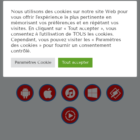
Musique Non Stop
Nous utilisons des cookies sur notre site Web pour
00:00 - 19:59
vous offrir l'expérience la plus pertinente en
mémorisant vos préférences et en répétant vos
visites. En cliquant sur « Tout accepter », vous
Ré 70′
consentez à l'utilisation de TOUS les cookies.
Cependant, vous pouvez visiter les « Paramètres
20:00 - 20:59
des cookies » pour fournir un consentement
La radio qui fait renaitre vos émotions
contrôlé.
Paramètres Cookie
Tout accepter
LES APPLIS POUR NOUS 
CLASSEMENT
US Top 1961
Let's Twist Again
1
CHUBBY CHECKER
Stand By Me
2
BEN E. KING
Surrender