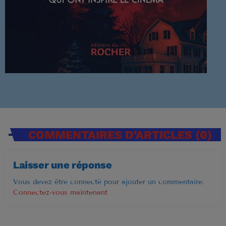
Musique Non Stop
00:00 - 19:59
PROCHAINES ÉMISSIONS
Ré 70′
20:00 - 20:59
COMMENTAIRES D’ARTICLES (0)
Ré 80′
21:00 - 21:59
Laisser une réponse
Vous devez être connecté pour ajouter un commentaire.
Retiens La Nuit
Connectez-vous maintenant
22:00 - 23:59