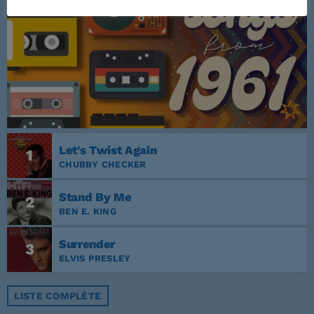
Let's Twist Again
1
CHUBBY CHECKER
Stand By Me
2
BEN E. KING
Surrender
3
ELVIS PRESLEY
LISTE COMPLÈTE