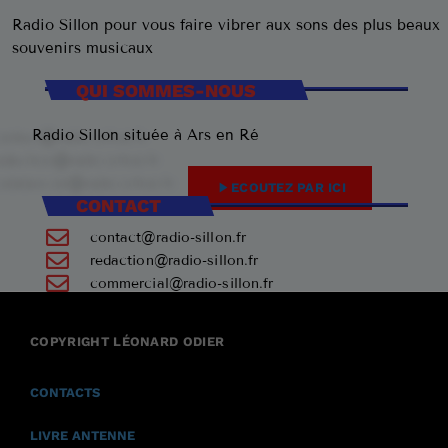
Radio Sillon pour vous faire vibrer aux sons des plus beaux
souvenirs musicaux
QUI SOMMES-NOUS
Radio Sillon située à Ars en Ré
play_arrow
ECOUTEZ PAR ICI
CONTACT
contact@radio-sillon.fr
redaction@radio-sillon.fr
commercial@radio-sillon.fr
+33 7 45 23 74 84
COPYRIGHT LÉONARD ODIER
17590 Ars en Ré
CONTACTS
LIVRE ANTENNE