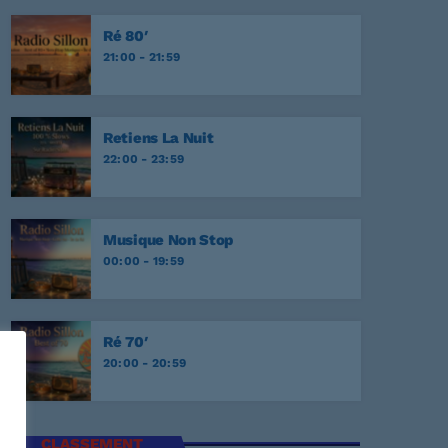
onesome Tonight?
EY
Ré 80′
21:00 - 21:59
r Never
EY
Retiens La Nuit
NATA
22:00 - 23:59
E
Musique Non Stop
00:00 - 19:59
Ré 70′
20:00 - 20:59
CLASSEMENT