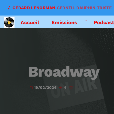
music_note
GÉRARD LENORMAN
GERNTIL DAUPHIN TRISTE
Accueil
Emissions
Podcas
Broadway
19/02/2026
4
today