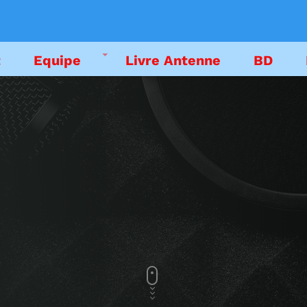
t
Equipe
Livre Antenne
BD
DEDICACES
EMISSIONS
LIVRE ANTENNE
PODCAST
EMISSION EN CO