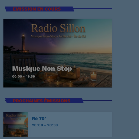
EMISSION EN COURS
t Again
ECKER
Me
Musique Non Stop
00:00 - 19:59
EY
PROCHAINES ÉMISSIONS
E
Ré 70′
20:00 - 20:59