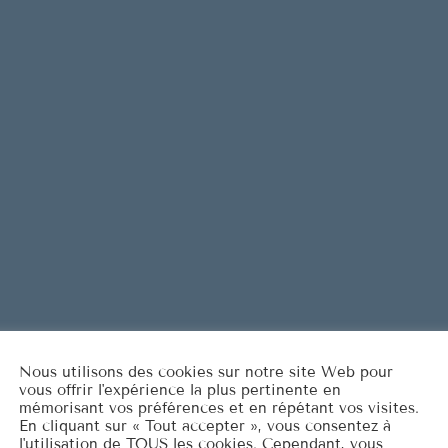
Are You L
1
ELVIS PRESL
It's Now o
2
ELVIS PRESL
Marina
3
ROCCO GRA
LISTE COMPLÈT
Nous utilisons des cookies sur notre site Web pour
vous offrir l'expérience la plus pertinente en
mémorisant vos préférences et en répétant vos visites.
En cliquant sur « Tout accepter », vous consentez à
l'utilisation de TOUS les cookies. Cependant, vous