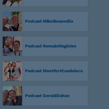
Podcast MikeSinsemilia
59
a Nuit
Podcast RomainMagicien
59
Non Stop
Podcast MontfortCandeloro
59
Podcast GeraldDahan
:59