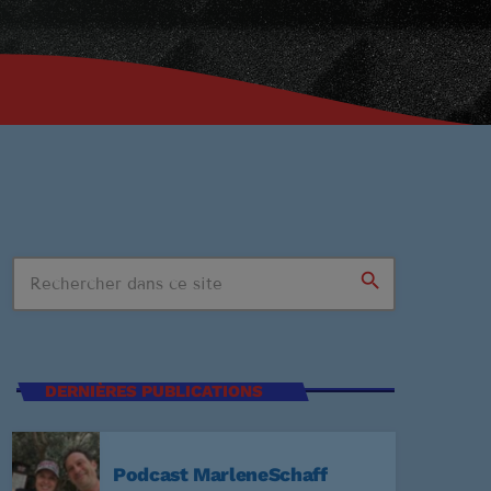
search
n Stop
DERNIÈRES PUBLICATIONS
SSIONS
Podcast MarleneSchaff
:59