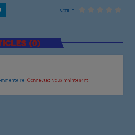
RATE IT
CLASSEMENT
US Top 1961
Let's Twis
ICLES (0)
1
CHUBBY CH
Stand By 
2
BEN E. KING
commentaire.
Connectez-vous maintenant
Surrender
3
ELVIS PRESL
LISTE COMPLÈT
US Top 1960