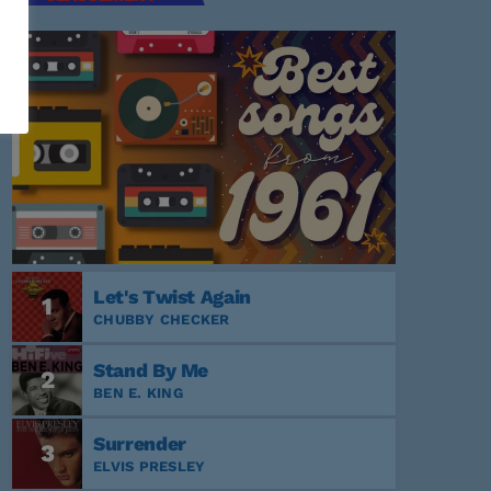
Let's Twist Again
1
CHUBBY CHECKER
Stand By Me
2
BEN E. KING
Surrender
3
ELVIS PRESLEY