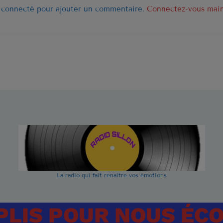
Are You L
1
 connecté pour ajouter un commentaire.
Connectez-vous mai
ELVIS PRESL
It's Now o
2
ELVIS PRESL
Marina
3
ROCCO GRA
LISTE COMPLÈT
La radio qui fait renaitre vos émotions
PLIS POUR NOUS ÉC