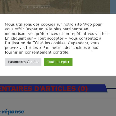
CLASSEMENT
US Top 1961
Nous utilisons des cookies sur notre site Web pour
vous offrir l'expérience la plus pertinente en
mémorisant vos préférences et en répétant vos visites.
Let's Twis
1
En cliquant sur « Tout accepter », vous consentez à
CHUBBY CH
l'utilisation de TOUS les cookies. Cependant, vous
pouvez visiter les « Paramètres des cookies » pour
Stand By 
fournir un consentement contrôlé.
2
BEN E. KING
Paramètres Cookie
Tout accepter
Surrender
3
ELVIS PRESL
TAIRES D’ARTICLES (0)
LISTE COMPLÈT
US Top 1960
e réponse