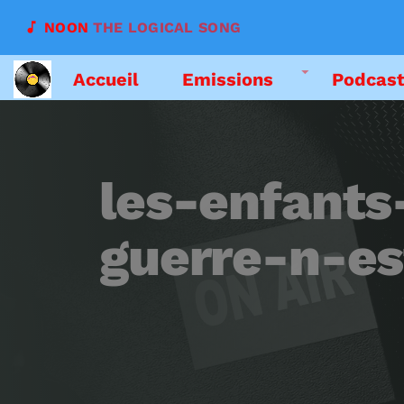
music_note
NOON
THE LOGICAL SONG
Accueil
Emissions
Podcas
les-enfants
guerre-n-es