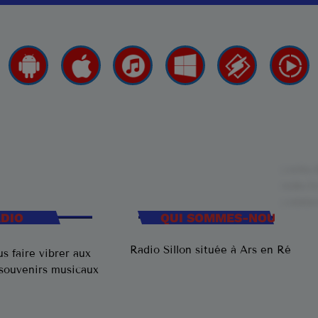
ADIO
QUI SOMMES-NOUS
Radio Sillon située à Ars en Ré
s faire vibrer aux
 souvenirs musicaux