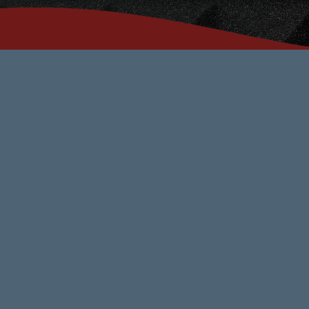
n Stop
SSIONS
:59