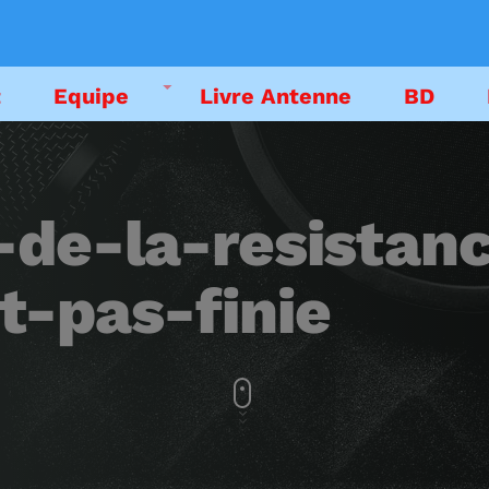
t
Equipe
Livre Antenne
BD
DEDICACES
-de-la-resistan
EMISSIONS
t-pas-finie
LIVRE ANTENNE
PODCAST
EMISSION EN CO