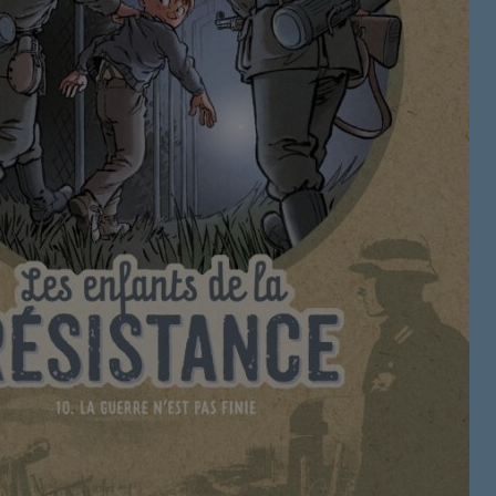
Ré 80′
21:00 - 21:
Retiens L
22:00 - 23:
Musique 
00:00 - 19:
Ré 70′
20:00 - 20