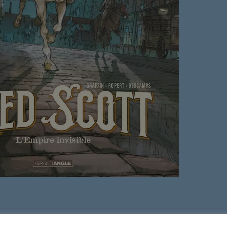
Ré 80′
21:00 - 21:
Retiens L
22:00 - 23:
Musique 
00:00 - 19:
Ré 70′
20:00 - 20