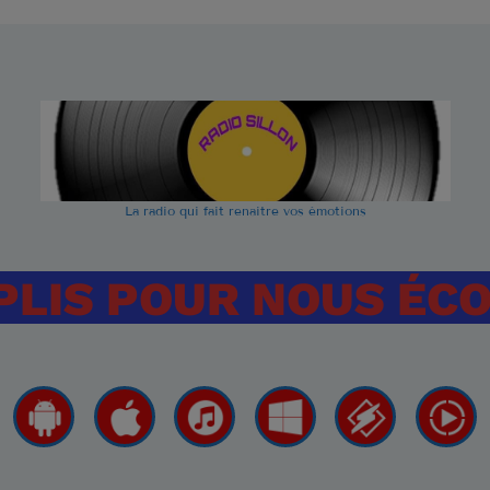
Are You L
1
ELVIS PRESL
It's Now o
2
ELVIS PRESL
Marina
3
ROCCO GRA
La radio qui fait renaitre vos émotions
LISTE COMPLÈT
PLIS POUR NOUS ÉC