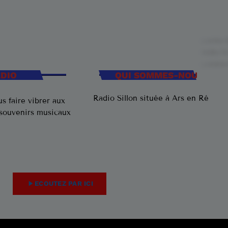
ADIO
QUI SOMMES-NOUS
Radio Sillon située à Ars en Ré
s faire vibrer aux
 souvenirs musicaux
play_arrow
ECOUTEZ PAR ICI