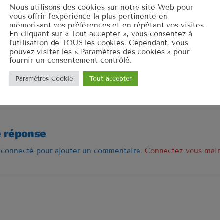
Nous utilisons des cookies sur notre site Web pour
vous offrir l'expérience la plus pertinente en
CLASSEMENT
mémorisant vos préférences et en répétant vos visites.
En cliquant sur « Tout accepter », vous consentez à
US Top 1961
l'utilisation de TOUS les cookies. Cependant, vous
pouvez visiter les « Paramètres des cookies » pour
fournir un consentement contrôlé.
Let's Twis
1
CHUBBY CH
Paramètres Cookie
Tout accepter
TAIRES D’ARTICLES (0)
Stand By 
2
BEN E. KING
e réponse
Surrender
3
ELVIS PRESL
 connecté pour ajouter un commentaire.
Connectez-vous mai
LISTE COMPLÈT
US Top 1960