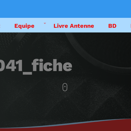
t
Equipe
Livre Antenne
BD
DEDICACES
041_fiche
EMISSIONS
LIVRE ANTENNE
PODCAST
EMISSION EN CO