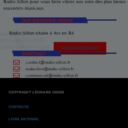
Radio Sillon pour vous faire vibrer aux sons des plus beaux
souvenirs musicaux
QUI SOMMES-NOUS
Radio Sillon située à Ars en Ré
play_arrow
ECOUTEZ PAR ICI
CONTACT
contact@radio-sillon.fr
redaction@radio-sillon.fr
commercial@radio-sillon.fr
+33 7 45 23 74 84
COPYRIGHT LÉONARD ODIER
17590 Ars en Ré
CONTACTS
LIVRE ANTENNE