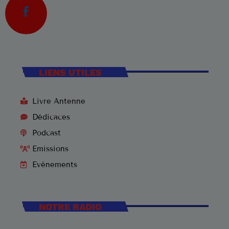
3
ELVIS PRESLEY
LISTE COMPLÈTE
US Top 1960
LIENS UTILES
Are You Lonesome Tonight?
1
ELVIS PRESLEY
Livre Antenne
It's Now or Never
Dédicaces
2
ELVIS PRESLEY
Podcast
Emissions
Marina
3
ROCCO GRANATA
Evènements
LISTE COMPLÈTE
NOTRE RADIO