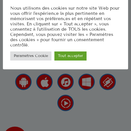
Musique Non Stop
Nous utilisons des cookies sur notre site Web pour
00:00 - 19:59
vous offrir l'expérience la plus pertinente en
mémorisant vos préférences et en répétant vos
visites. En cliquant sur « Tout accepter », vous
consentez à l'utilisation de TOUS les cookies.
Ré 70′
Cependant, vous pouvez visiter les « Paramètres
20:00 - 20:59
La radio qui fait renaitre vos émotions
des cookies » pour fournir un consentement
contrôlé.
LES APPLIS POUR NOUS 
Paramètres Cookie
Tout accepter
CLASSEMENT
US Top 1961
Let's Twist Again
1
CHUBBY CHECKER
Stand By Me
2
BEN E. KING
Surrender