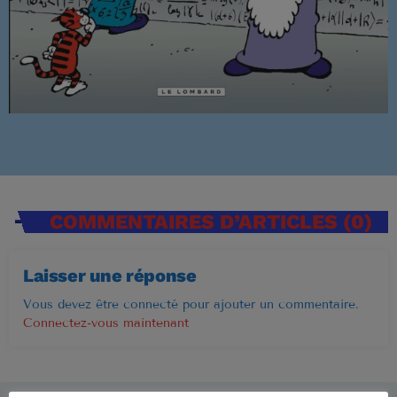
Musique Non Stop
00:00 - 19:59
PROCHAINES ÉMISSIONS
Ré 70′
20:00 - 20:59
COMMENTAIRES D’ARTICLES (0)
Ré 80′
Laisser une réponse
21:00 - 21:59
Vous devez être connecté pour ajouter un commentaire.
Connectez-vous maintenant
Retiens La Nuit
22:00 - 23:59