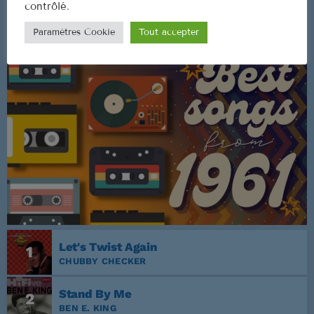
contrôlé.
CLASSEMENT
Paramètres Cookie
Tout accepter
Let's Twist Again
1
CHUBBY CHECKER
Stand By Me
2
BEN E. KING