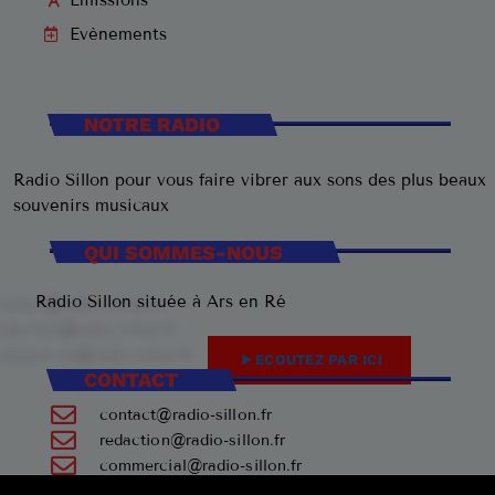
Evènements
NOTRE RADIO
Radio Sillon pour vous faire vibrer aux sons des plus beaux
souvenirs musicaux
QUI SOMMES-NOUS
Radio Sillon située à Ars en Ré
play_arrow
ECOUTEZ PAR ICI
CONTACT
contact@radio-sillon.fr
redaction@radio-sillon.fr
commercial@radio-sillon.fr