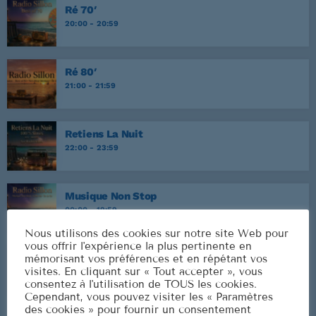
Ré 70′
20:00 - 20:59
Ré 80′
21:00 - 21:59
Retiens La Nuit
22:00 - 23:59
Musique Non Stop
00:00 - 19:59
Nous utilisons des cookies sur notre site Web pour
vous offrir l'expérience la plus pertinente en
Ré 70′
mémorisant vos préférences et en répétant vos
visites. En cliquant sur « Tout accepter », vous
20:00 - 20:59
consentez à l'utilisation de TOUS les cookies.
Cependant, vous pouvez visiter les « Paramètres
des cookies » pour fournir un consentement