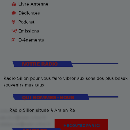
Livre Antenne
Dédicaces
Podcast
Emissions
Evènements
NOTRE RADIO
Radio Sillon pour vous faire vibrer aux sons des plus beaux
souvenirs musicaux
QUI SOMMES-NOUS
Radio Sillon située à Ars en Ré
play_arrow
ECOUTEZ PAR ICI