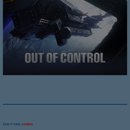
Musique Non Stop
00:00 - 19:59
PROCHAINES ÉMISSIONS
Ré 70′
20:00 - 20:59
Ré 80′
21:00 - 21:59
Retiens La Nuit
22:00 - 23:59
ÉCRIT PAR:
ADMIN