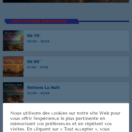
PROCHAINES ÉMISSIONS
Ré 70′
20:00 - 20:59
Ré 80′
21:00 - 21:59
Retiens La Nuit
22:00 - 23:59
Nous utilisons des cookies sur notre site Web pour
Musique Non Stop
vous offrir l'expérience la plus pertinente en
00:00 - 19:59
mémorisant vos préférences et en répétant vos
visites. En cliquant sur « Tout accepter », vous