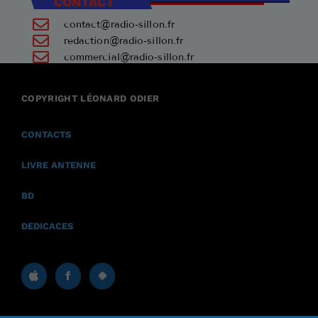
CONTACT
contact@radio-sillon.fr
redaction@radio-sillon.fr
commercial@radio-sillon.fr
+33 7 45 23 74 84
COPYRIGHT LÉONARD ODIER
17590 Ars en Ré
CONTACTS
LIVRE ANTENNE
BD
DEDICACES