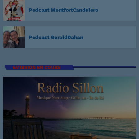
3
ELVIS PRESLEY
Podcast MontfortCandeloro
LISTE COMPLÈTE
US Top 1960
Podcast GeraldDahan
Are You Lonesome Tonight?
1
ELVIS PRESLEY
EMISSION EN COURS
It's Now or Never
2
ELVIS PRESLEY
Marina
3
ROCCO GRANATA
LISTE COMPLÈTE