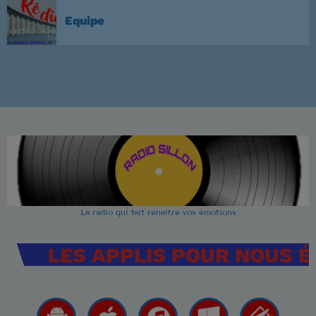
Equipe
La radio qui fait renaitre vos émotions
LES APPLIS POUR NOUS 