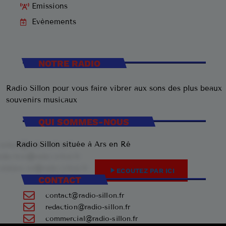
Emissions
Evènements
NOTRE RADIO
Radio Sillon pour vous faire vibrer aux sons des plus beaux
souvenirs musicaux
QUI SOMMES-NOUS
Radio Sillon située à Ars en Ré
play_arrow
ECOUTEZ PAR ICI
CONTACT
contact@radio-sillon.fr
redaction@radio-sillon.fr
commercial@radio-sillon.fr