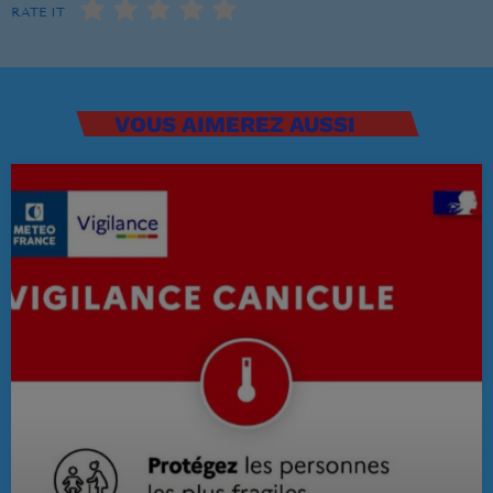
RATE IT
Musique Non Stop
00:00 - 19:59
VOUS AIMEREZ AUSSI
PROCHAINES ÉMISSIONS
Ré 70′
20:00 - 20:59
Ré 80′
21:00 - 21:59
Retiens La Nuit
22:00 - 23:59