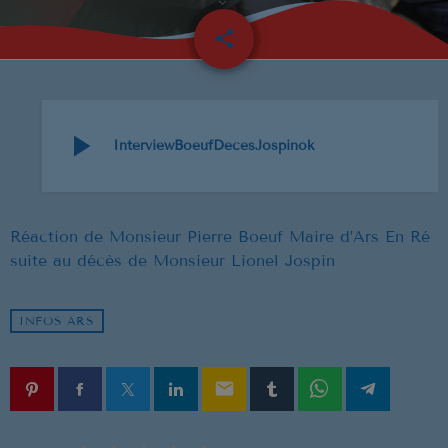
NOUS REJOINDRE
share
email
BD
13
EVENEMENTS
PUBLICITÉ
play_arrow
InterviewBoeufDecesJospinok
SOUTIEN
Réaction de Monsieur Pierre Boeuf Maire d’Ars En Ré
suite au décès de Monsieur Lionel Jospin
EMISSION EN COURS
INFOS ARS
email