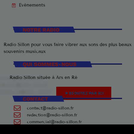
Evènements
NOTRE RADIO
Radio Sillon pour vous faire vibrer aux sons des plus beaux
souvenirs musicaux
QUI SOMMES-NOUS
Radio Sillon située à Ars en Ré
play_arrow
ECOUTEZ PAR ICI
CONTACT
contact@radio-sillon.fr
redaction@radio-sillon.fr
commercial@radio-sillon.fr