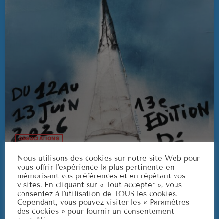
3
ELVIS PRESLEY
LISTE COMPLÈTE
US Top 1960
Are You Lonesome Tonight?
1
ELVIS PRESLEY
It's Now or Never
2
ELVIS PRESLEY
ASSOCIATIONS
Marina
3
Podcast FetePortSardine
ROCCO GRANATA
Nous utilisons des cookies sur notre site Web pour
vous offrir l'expérience la plus pertinente en
today
27/05/2026
98
mémorisant vos préférences et en répétant vos
LISTE COMPLÈTE
visites. En cliquant sur « Tout accepter », vous
consentez à l'utilisation de TOUS les cookies.
Cependant, vous pouvez visiter les « Paramètres
des cookies » pour fournir un consentement