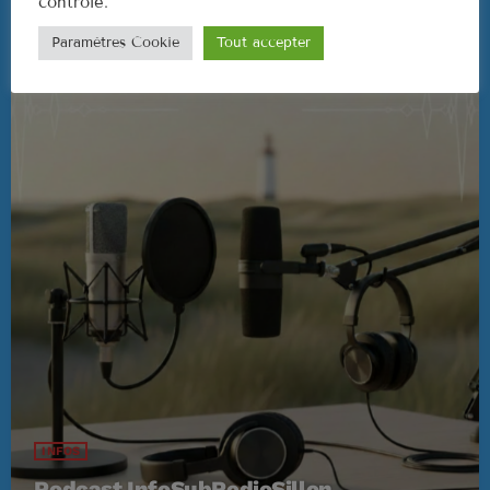
contrôlé.
Paramètres Cookie
Tout accepter
INFOS
Podcast InfoSubRedioSillon