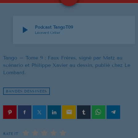
NOUS REJOINDRE
BD
EVENEMENTS
play_arrow
Podcast TangoT09
Léonard Odier
PUBLICITÉ
SOUTIEN
Tango – Tome 9 : Faux Frères, signé par Matz au
scénario et Philippe Xavier au dessin, publié chez Le
Lombard.
EMISSION EN COURS
BANDES DESSINÉES
email
RATE IT