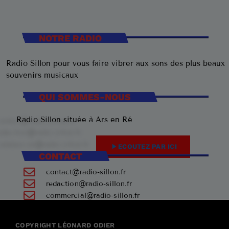
NOTRE RADIO
Radio Sillon pour vous faire vibrer aux sons des plus beaux
souvenirs musicaux
QUI SOMMES-NOUS
Radio Sillon située à Ars en Ré
play_arrow
ECOUTEZ PAR ICI
CONTACT
contact@radio-sillon.fr
redaction@radio-sillon.fr
commercial@radio-sillon.fr
+33 7 45 23 74 84
COPYRIGHT LÉONARD ODIER