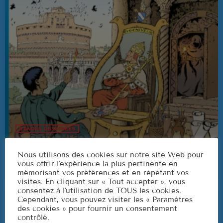
3
ELVIS PRESLEY
LISTE COMPLÈTE
US Top 1960
Are You Lonesome Tonight?
1
ELVIS PRESLEY
It's Now or Never
2
ELVIS PRESLEY
BANDES DESSINÉES
Podcast JhenT20
Marina
3
Nous utilisons des cookies sur notre site Web pour
ROCCO GRANATA
today
26/06/2026
5
vous offrir l'expérience la plus pertinente en
mémorisant vos préférences et en répétant vos
visites. En cliquant sur « Tout accepter », vous
LISTE COMPLÈTE
consentez à l'utilisation de TOUS les cookies.
Cependant, vous pouvez visiter les « Paramètres
des cookies » pour fournir un consentement
contrôlé.