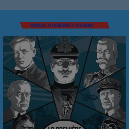
Musique Non Stop
00:00 - 19:59
VOUS AIMEREZ AUSSI
PROCHAINES ÉMISSIONS
Ré 70′
20:00 - 20:59
Ré 80′
21:00 - 21:59
Retiens La Nuit
22:00 - 23:59