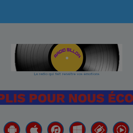
Are You L
1
ELVIS PRESL
It's Now o
2
ELVIS PRESL
Marina
3
ROCCO GRA
LISTE COMPLÈT
La radio qui fait renaitre vos émotions
PLIS POUR NOUS ÉC