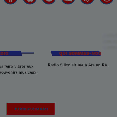
ADIO
QUI SOMMES-NOUS
Radio Sillon située à Ars en Ré
s faire vibrer aux
 souvenirs musicaux
play_arrow
ECOUTEZ PAR ICI