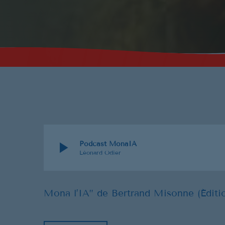
play_arrow
Podcast MonaIA
Léonard Odier
Mona l’IA” de Bertrand Misonne (Éditi