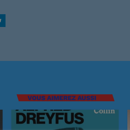
Ré 80′
21:00 - 21:
Retiens L
22:00 - 23:
Musique 
00:00 - 19:
VOUS AIMEREZ AUSSI
Ré 70′
20:00 - 20