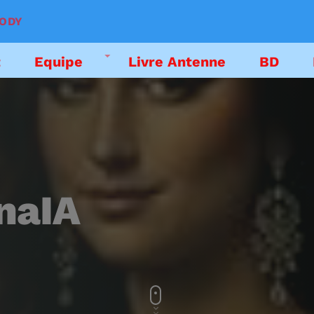
BODY
t
Equipe
Livre Antenne
BD
DEDICACES
EMISSIONS
naIA
LIVRE ANTENNE
PODCAST
EMISSION EN CO