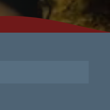
n Stop
SSIONS
:59