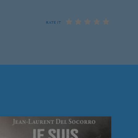
RATE IT
59
a Nuit
59
Non Stop
59
:59