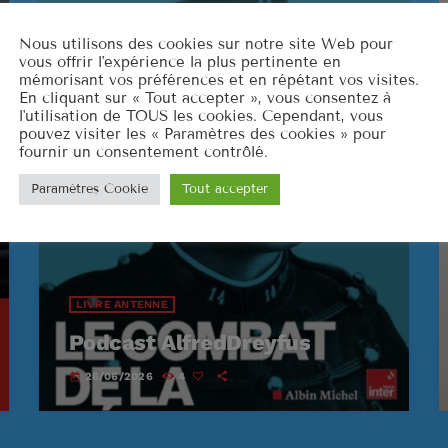
CLASSEMENT
Nous utilisons des cookies sur notre site Web pour
vous offrir l'expérience la plus pertinente en
mémorisant vos préférences et en répétant vos visites.
US Top 1961
En cliquant sur « Tout accepter », vous consentez à
l'utilisation de TOUS les cookies. Cependant, vous
pouvez visiter les « Paramètres des cookies » pour
Let's Twis
1
fournir un consentement contrôlé.
CHUBBY CH
Paramètres Cookie
Tout accepter
Stand By 
2
BEN E. KING
Surrender
3
ELVIS PRESL
LIVRE ANTENNE
Podcast AlfredDreyfus
LISTE COMPLÈT
26/06/2026
4
today
US Top 1960