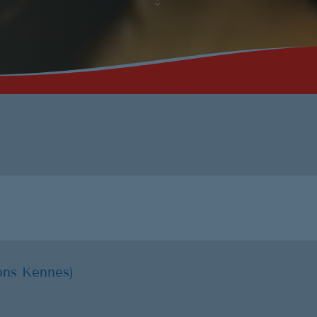
Musique No
00:00 - 19:59
PROCHAINES ÉMI
ons Kennes)
Ré 70′
20:00 - 20