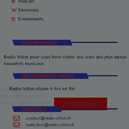
Podcast
Emissions
Evènements
NOTRE RADIO
Radio Sillon pour vous faire vibrer aux sons des plus beaux
souvenirs musicaux
QUI SOMMES-NOUS
Radio Sillon située à Ars en Ré
play_arrow
ECOUTEZ PAR ICI
CONTACT
contact@radio-sillon.fr
redaction@radio-sillon.fr