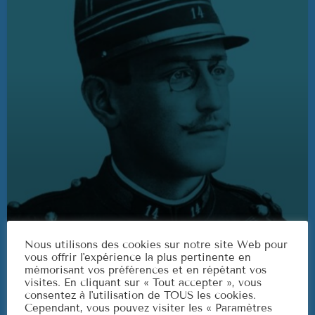
3
ELVIS PRESLEY
LISTE COMPLÈTE
US Top 1960
Are You Lonesome Tonight?
1
ELVIS PRESLEY
It's Now or Never
2
ELVIS PRESLEY
Marina
3
ROCCO GRANATA
LIVRE ANTENNE
Nous utilisons des cookies sur notre site Web pour
Podcast AlfredDreyfus
vous offrir l'expérience la plus pertinente en
LISTE COMPLÈTE
mémorisant vos préférences et en répétant vos
visites. En cliquant sur « Tout accepter », vous
today
26/06/2026
4
consentez à l'utilisation de TOUS les cookies.
Cependant, vous pouvez visiter les « Paramètres