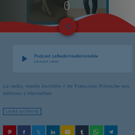
NOUS REJOINDRE
BD
share
email
EVENEMENTS
PUBLICITÉ
SOUTIEN
play_arrow
Podcast LaRadioMediaInvisible
Léonard Odier
EMISSION EN COURS
La radio, média invisible ? de Francoise Polveche aux
éditions L’Harmattan
LIVRE ANTENNE
email