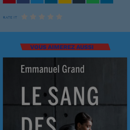
Musique Non Stop
00:00 - 19:59
RATE IT
PROCHAINES ÉMISSIONS
VOUS AIMEREZ AUSSI
Ré 70′
20:00 - 20:59
Ré 80′
21:00 - 21:59
Retiens La Nuit
22:00 - 23:59