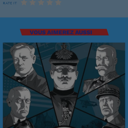
RATE IT
Musique Non Stop
00:00 - 19:59
VOUS AIMEREZ AUSSI
PROCHAINES ÉMISSIONS
Ré 70′
20:00 - 20:59
Ré 80′
21:00 - 21:59
Retiens La Nuit
22:00 - 23:59