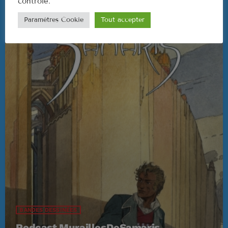
contrôlé.
Paramètres Cookie
Tout accepter
BANDES DESSINÉES
Podcast MuraillesDeSamaris