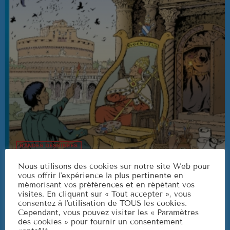
3
ELVIS PRESLEY
LISTE COMPLÈTE
US Top 1960
Are You Lonesome Tonight?
1
ELVIS PRESLEY
It's Now or Never
2
ELVIS PRESLEY
BANDES DESSINÉES
Marina
3
Podcast JhenT20
ROCCO GRANATA
Nous utilisons des cookies sur notre site Web pour
vous offrir l'expérience la plus pertinente en
today
26/06/2026
5
mémorisant vos préférences et en répétant vos
LISTE COMPLÈTE
visites. En cliquant sur « Tout accepter », vous
consentez à l'utilisation de TOUS les cookies.
Cependant, vous pouvez visiter les « Paramètres
des cookies » pour fournir un consentement