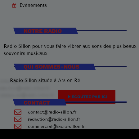
Evènements
NOTRE RADIO
Radio Sillon pour vous faire vibrer aux sons des plus beaux
souvenirs musicaux
QUI SOMMES-NOUS
Radio Sillon située à Ars en Ré
play_arrow
ECOUTEZ PAR ICI
CONTACT
contact@radio-sillon.fr
redaction@radio-sillon.fr
commercial@radio-sillon.fr