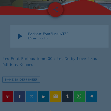
NOUS REJOINDRE
share
email
BD
1
EVENEMENTS
PUBLICITÉ
play_arrow
Podcast FootFurieuxT30
Léonard Odier
SOUTIEN
Les Foot Furieux tome 30 : Let Derby Love ! aux
éditions Kennes
EMISSION EN COURS
BANDES DESSINÉES
email