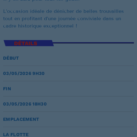
Musique Non Stop
L’occasion idéale de dénicher de belles trouvailles
00:00 - 19:59
tout en profitant d’une journée conviviale dans un
cadre historique exceptionnel !
Ré 70′
20:00 - 20:59
DÉTAILS
DÉBUT
CLASSEMENT
03/05/2026 9H30
US Top 1961
FIN
Let's Twist Again
1
CHUBBY CHECKER
03/05/2026 18H30
Stand By Me
2
EMPLACEMENT
BEN E. KING
LA FLOTTE
Surrender