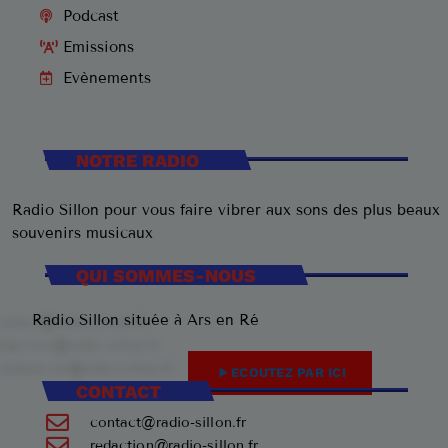
Podcast
Emissions
Evènements
NOTRE RADIO
Radio Sillon pour vous faire vibrer aux sons des plus beaux
souvenirs musicaux
QUI SOMMES-NOUS
Radio Sillon située à Ars en Ré
play_arrow
ECOUTEZ PAR ICI
CONTACT
contact@radio-sillon.fr
redaction@radio-sillon.fr