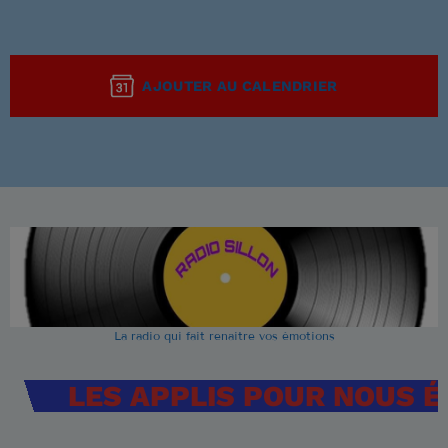
AJOUTER AU CALENDRIER
La radio qui fait renaitre vos émotions
LES APPLIS POUR NOUS 