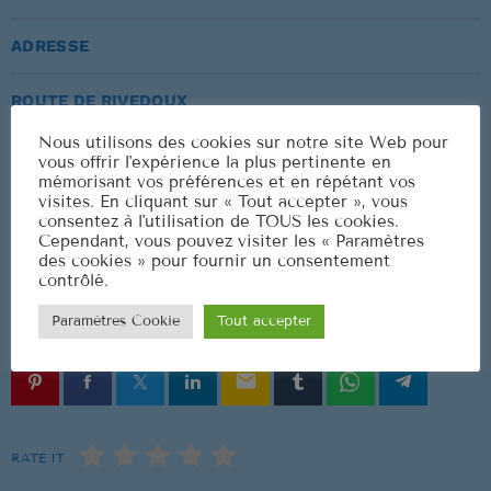
3
ELVIS PRESLEY
ADRESSE
LISTE COMPLÈTE
ROUTE DE RIVEDOUX
US Top 1960
Nous utilisons des cookies sur notre site Web pour
LIEN
vous offrir l'expérience la plus pertinente en
Are You Lonesome Tonight?
1
mémorisant vos préférences et en répétant vos
ELVIS PRESLEY
visites. En cliquant sur « Tout accepter », vous
HTTPS://WWW.FACEBOOK.COM/PHOTO?
consentez à l'utilisation de TOUS les cookies.
FBID=1346605507509160&SET=GM.2214040948999677
Cependant, vous pouvez visiter les « Paramètres
It's Now or Never
&IDORVANITY=1943921389344969
2
des cookies » pour fournir un consentement
ELVIS PRESLEY
contrôlé.
Paramètres Cookie
Tout accepter
Marina
3
ROCCO GRANATA
email
LISTE COMPLÈTE
RATE IT