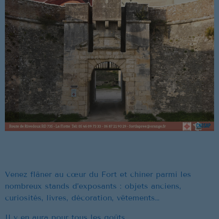
Musique Non Stop
00:00 - 19:59
PROCHAINES ÉMISSIONS
Ré 70′
20:00 - 20:59
Ré 80′
21:00 - 21:59
Venez flâner au cœur du Fort et chiner parmi les
Retiens La Nuit
nombreux stands d’exposants : objets anciens,
22:00 - 23:59
curiosités, livres, décoration, vêtements…
Il y en aura pour tous les goûts.