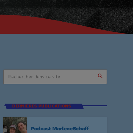
search
n Stop
DERNIÈRES PUBLICATIONS
SSIONS
Podcast MarleneSchaff
:59