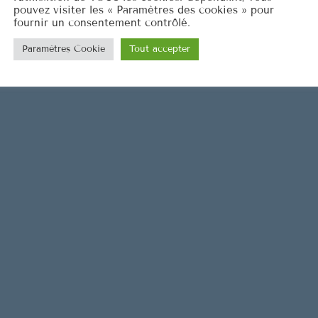
pouvez visiter les « Paramètres des cookies » pour
e
fournir un consentement contrôlé.
v
Paramètres Cookie
Tout accepter
o
l
u
m
e
.