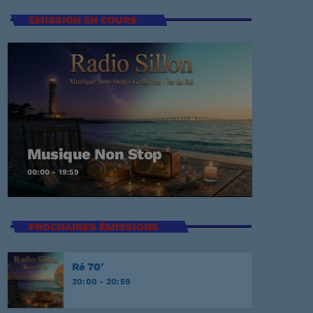
EMISSION EN COURS
t Again
ECKER
Me
Musique Non Stop
00:00 - 19:59
EY
PROCHAINES ÉMISSIONS
E
Ré 70′
20:00 - 20:59