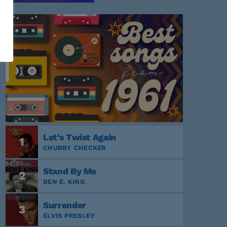
Let's Twist Again
1
CHUBBY CHECKER
Stand By Me
2
BEN E. KING
Surrender
3
ELVIS PRESLEY