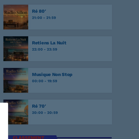
onesome Tonight?
EY
Ré 80′
21:00 - 21:59
r Never
EY
Retiens La Nuit
NATA
22:00 - 23:59
E
Musique Non Stop
00:00 - 19:59
Ré 70′
20:00 - 20:59
CLASSEMENT