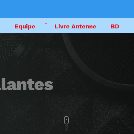
t
Equipe
Livre Antenne
BD
DEDICACES
EMISSIONS
llantes
LIVRE ANTENNE
PODCAST
EMISSION EN CO