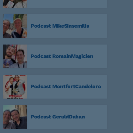
Podcast MikeSinsemilia
59
a Nuit
Podcast RomainMagicien
59
Non Stop
Podcast MontfortCandeloro
59
Podcast GeraldDahan
:59