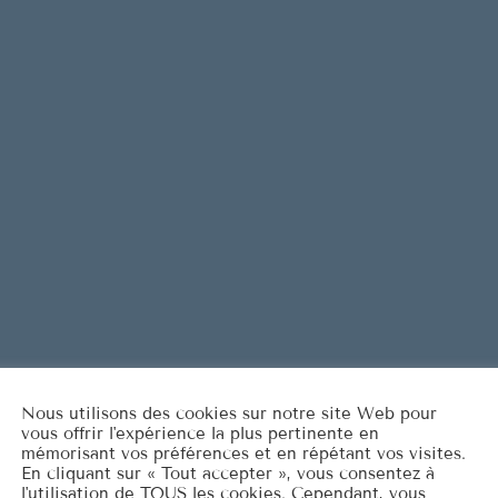
e
Are You L
1
ELVIS PRESL
n
t
It's Now o
2
e
ELVIS PRESL
r
Marina
3
o
ROCCO GRA
u
d
LISTE COMPLÈT
i
m
i
n
u
Nous utilisons des cookies sur notre site Web pour
e
vous offrir l'expérience la plus pertinente en
r
mémorisant vos préférences et en répétant vos visites.
En cliquant sur « Tout accepter », vous consentez à
l
l'utilisation de TOUS les cookies. Cependant, vous