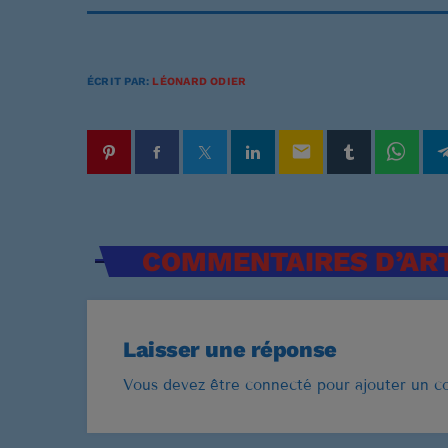
u
d
i
ÉCRIT PAR:
LÉONARD ODIER
o
email
COMMENTAIRES D’ART
Laisser une réponse
Vous devez être connecté pour ajouter un 