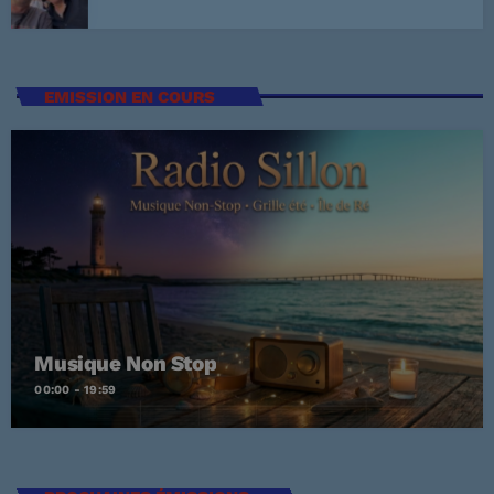
3
ELVIS PRESLEY
LISTE COMPLÈTE
EMISSION EN COURS
US Top 1960
Are You Lonesome Tonight?
1
ELVIS PRESLEY
It's Now or Never
2
ELVIS PRESLEY
Marina
3
ROCCO GRANATA
Musique Non Stop
00:00 - 19:59
LISTE COMPLÈTE