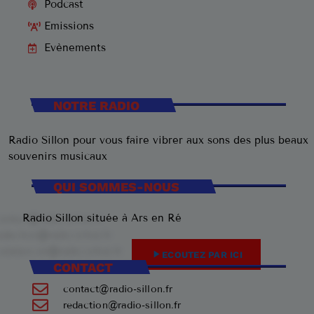
Podcast
Emissions
Evènements
NOTRE RADIO
Radio Sillon pour vous faire vibrer aux sons des plus beaux
souvenirs musicaux
QUI SOMMES-NOUS
Radio Sillon située à Ars en Ré
play_arrow
ECOUTEZ PAR ICI
CONTACT
contact@radio-sillon.fr
redaction@radio-sillon.fr