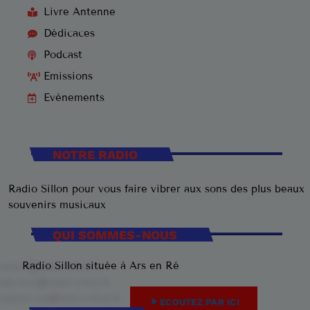
Livre Antenne
Dédicaces
Podcast
Emissions
Evènements
NOTRE RADIO
Radio Sillon pour vous faire vibrer aux sons des plus beaux
souvenirs musicaux
QUI SOMMES-NOUS
Radio Sillon située à Ars en Ré
play_arrow
ECOUTEZ PAR ICI