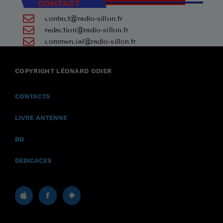
CONTACT
contact@radio-sillon.fr
redaction@radio-sillon.fr
commercial@radio-sillon.fr
+33 7 45 23 74 84
COPYRIGHT LÉONARD ODIER
17590 Ars en Ré
CONTACTS
LIVRE ANTENNE
BD
DEDICACES