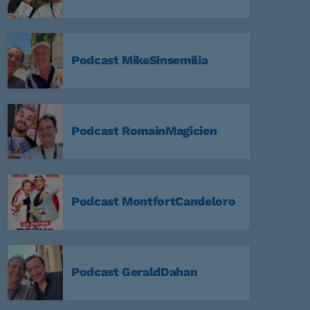
Podcast MikeSinsemilia
59
a Nuit
Podcast RomainMagicien
59
Non Stop
Podcast MontfortCandeloro
59
Podcast GeraldDahan
:59