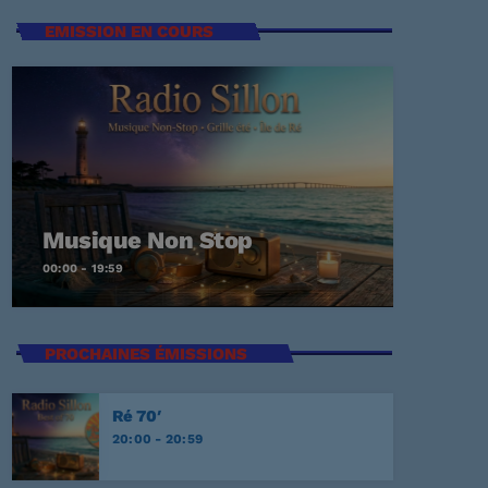
EMISSION EN COURS
t Again
ECKER
Me
Musique Non Stop
00:00 - 19:59
EY
PROCHAINES ÉMISSIONS
E
Ré 70′
20:00 - 20:59