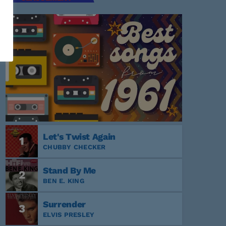
Let's Twist Again
1
CHUBBY CHECKER
Stand By Me
2
BEN E. KING
Surrender
3
ELVIS PRESLEY