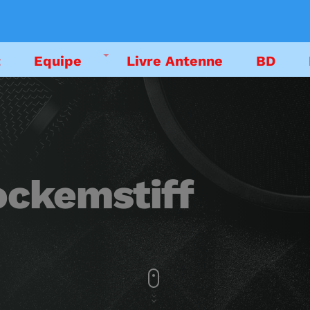
t
Equipe
Livre Antenne
BD
DEDICACES
EMISSIONS
ockemstiff
LIVRE ANTENNE
PODCAST
EMISSION EN CO