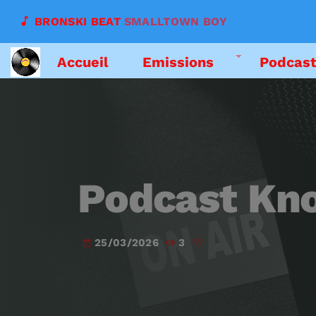
music_note
BRONSKI BEAT
SMALLTOWN BOY
Accueil
Emissions
Podcas
Podcast Kn
25/03/2026
3
today