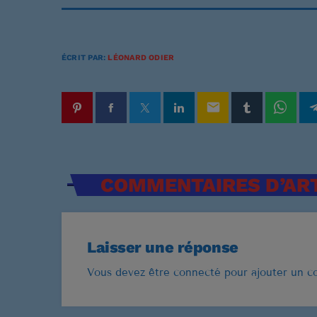
u
d
i
ÉCRIT PAR:
LÉONARD ODIER
o
email
COMMENTAIRES D’ART
Laisser une réponse
Vous devez être connecté pour ajouter un 