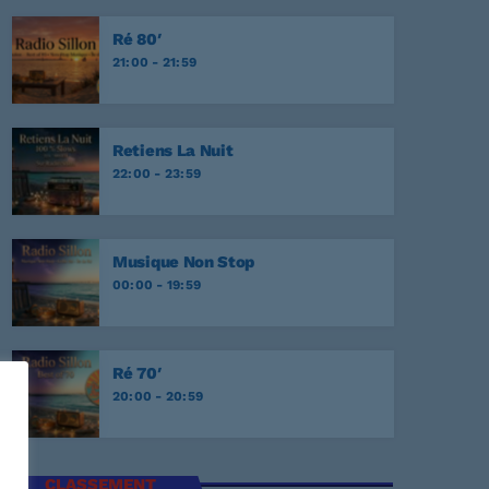
onesome Tonight?
EY
Ré 80′
21:00 - 21:59
r Never
EY
Retiens La Nuit
NATA
22:00 - 23:59
E
Musique Non Stop
00:00 - 19:59
Ré 70′
20:00 - 20:59
CLASSEMENT