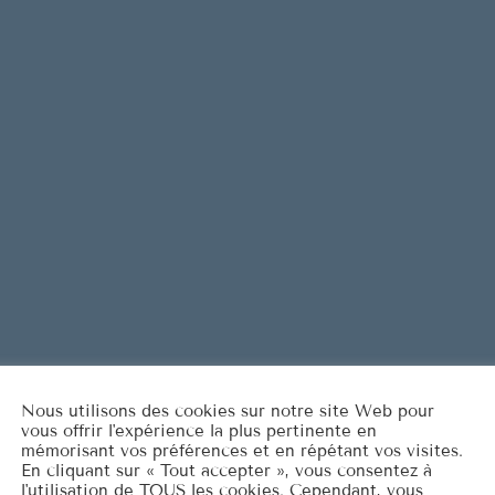
e
Are You L
1
ELVIS PRESL
n
t
It's Now o
2
e
ELVIS PRESL
r
Marina
3
o
ROCCO GRA
u
d
LISTE COMPLÈT
i
m
i
n
u
Nous utilisons des cookies sur notre site Web pour
e
vous offrir l'expérience la plus pertinente en
r
mémorisant vos préférences et en répétant vos visites.
En cliquant sur « Tout accepter », vous consentez à
l
l'utilisation de TOUS les cookies. Cependant, vous