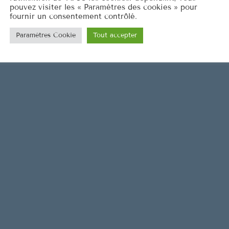
pouvez visiter les « Paramètres des cookies » pour
e
fournir un consentement contrôlé.
v
Paramètres Cookie
Tout accepter
o
l
u
m
e
.