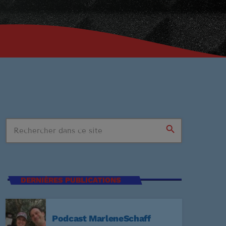
search
n Stop
DERNIÈRES PUBLICATIONS
SSIONS
Podcast MarleneSchaff
:59